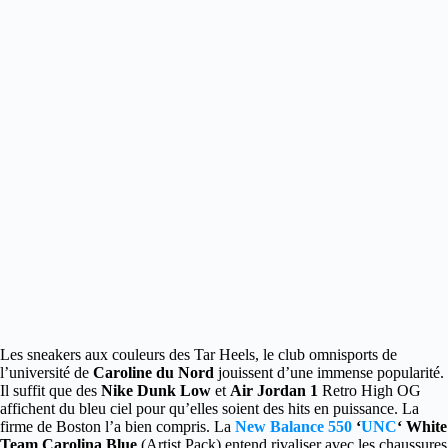
Les sneakers aux couleurs des Tar Heels, le club omnisports de
l’université de
Caroline du Nord
jouissent d’une immense popularité.
Il suffit que des
Nike Dunk Low
et
Air Jordan 1
Retro High OG
affichent du bleu ciel pour qu’elles soient des hits en puissance. La
firme de Boston l’a bien compris. La
New Balance 550
‘
UNC
‘ White
Team Carolina Blue
(Artist Pack) entend rivaliser avec les chaussures