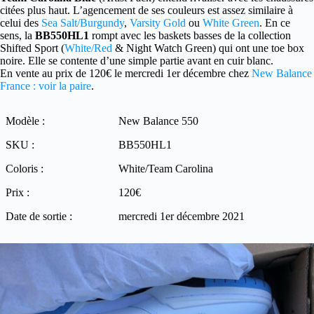
citées plus haut. L’agencement de ses couleurs est assez similaire à
celui des
Sea Salt/Burgundy
,
Varsity Gold
ou
White Green
. En ce
sens, la
BB550HL1
rompt avec les baskets basses de la collection
Shifted Sport (
White/Red
& Night Watch Green) qui ont une toe box
noire. Elle se contente d’une simple partie avant en cuir blanc.
En vente au prix de 120€ le mercredi 1er décembre chez
New Balance
France : voir la paire
.
Modèle :
New Balance 550
SKU :
BB550HL1
Coloris :
White/Team Carolina
Prix :
120€
Date de sortie :
mercredi 1er décembre 2021