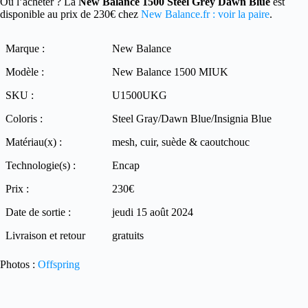
Où l’acheter ? La
New Balance 1500 Steel Grey Dawn Blue
est
disponible au prix de 230€ chez
New Balance.fr : voir la paire
.
Marque :
New Balance
Modèle :
New Balance 1500 MIUK
SKU :
U1500UKG
Coloris :
Steel Gray/Dawn Blue/Insignia Blue
Matériau(x) :
mesh, cuir, suède & caoutchouc
Technologie(s) :
Encap
Prix :
230€
Date de sortie :
jeudi 15 août 2024
Livraison et retour
gratuits
Photos :
Offspring