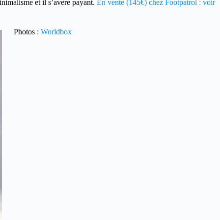
inimalisme et il s’avère payant.
En vente (145€) chez Footpatrol : voir
Photos :
Worldbox