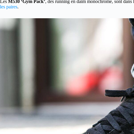
Les
M530 ‘Gym Pack’
, des running en daim monochrome, sont dans la
les paires
.