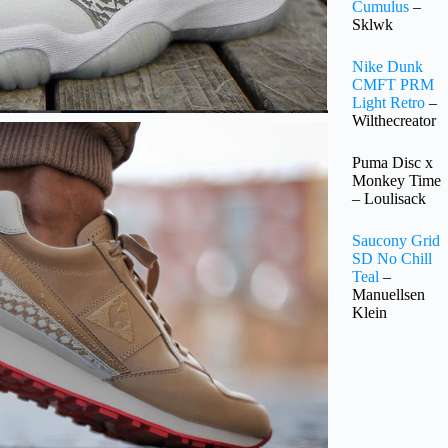
Cumulus
–
Sklwk
Nike Dunk
CMFT PRM
Light Retro
–
Wilthecreator
Puma Disc x
Monkey Time
– Loulisack
Saucony Grid
SD No Chill
Teal
–
Manuellsen
Klein