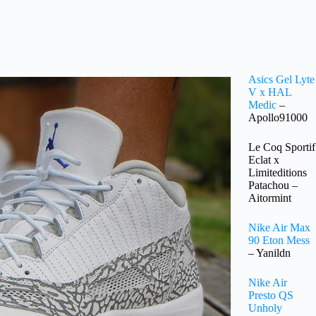
Asics Gel Lyte
V x HAL
Medic
–
Apollo91000
Le Coq Sportif
Eclat x
Limiteditions
Patachou –
Aitormint
Nike Air Max
90 Eton Mess
– Yanildn
Nike Air
Presto QS
Unholy