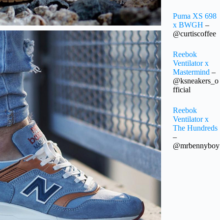
Puma XS 698
x BWGH
–
@curtiscoffee
Reebok
Ventilator x
Mastermind
–
@ksneakers_o
fficial
Reebok
Ventilator x
The Hundreds
–
@mrbennyboy