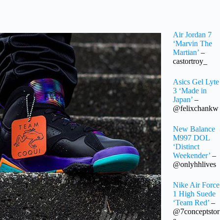
Air Jordan 7
‘Marvin The
Martian’
–
castortroy_
Asics Gel Lyte
3 ‘Made in
Japan’
–
@felixchankw
New Balance
M997 DOL
‘Distinct
Weekender’
–
@onlyhhlives
Nike Air Force
1 High Suede
‘Team Red’
–
@7conceptstor