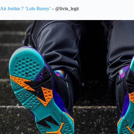
Air Jordan 7 ‘Lolo Bunny’
– @livin_legit