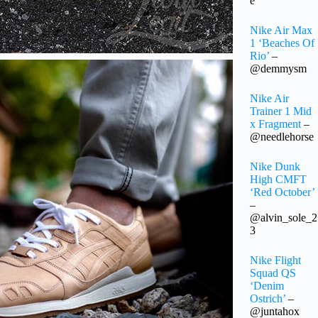
e
Nike Air Max
1 ‘Beaches Of
Rio’
–
@demmysm
Nike Air
Trainer 1 Mid
x Fragment
–
@needlehorse
Nike Dunk
High CMFT
‘Red October’
–
@alvin_sole_2
3
Nike Flight
Squad QS
‘Denim
Ostrich’
–
@juntahox