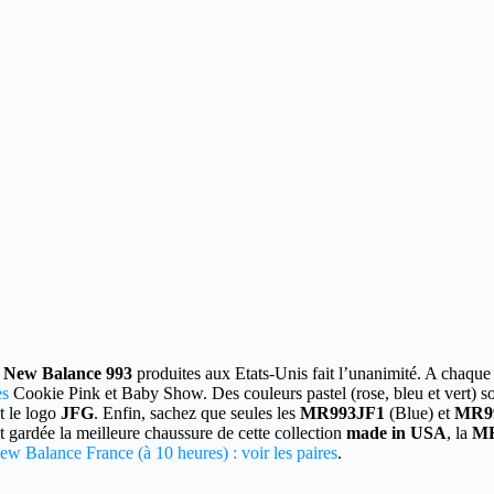
3
New Balance 993
produites aux Etats-Unis fait l’unanimité.
A chaque n
es
Cookie Pink et Baby Show. Des couleurs pastel (rose, bleu et vert) s
t le logo
JFG
. Enfin, sachez que seules les
MR993JF1
(Blue) et
MR9
t gardée la meilleure chaussure de cette collection
made in USA
, la
MR
ew Balance France (à 10 heures) : voir les paires
.