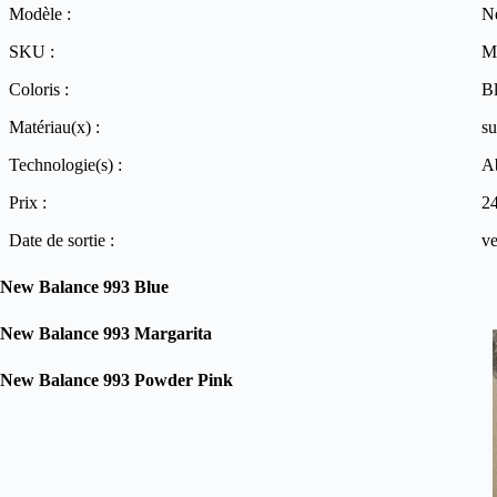
Modèle :
N
SKU :
M
Coloris :
Bl
Matériau(x) :
su
Technologie(s) :
A
Prix :
2
Date de sortie :
ve
New Balance 993 Blue
New Balance 993 Margarita
New Balance 993 Powder Pink