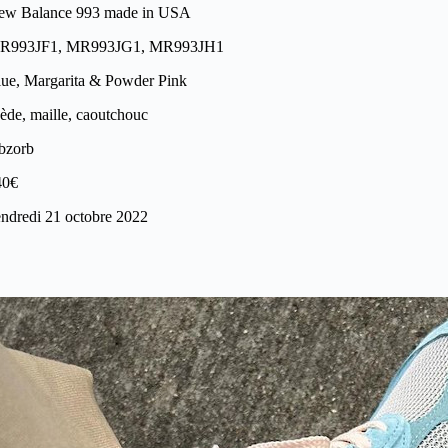
ew Balance 993 made in USA
R993JF1, MR993JG1, MR993JH1
ue, Margarita & Powder Pink
ède, maille, caoutchouc
bzorb
40€
ndredi 21 octobre 2022