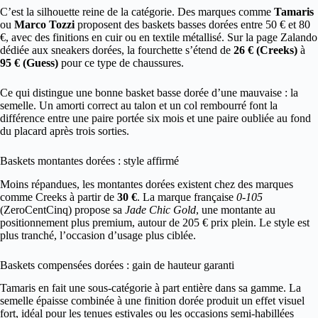
C’est la silhouette reine de la catégorie. Des marques comme
Tamaris
ou
Marco Tozzi
proposent des baskets basses dorées entre 50 € et 80
€, avec des finitions en cuir ou en textile métallisé. Sur la page Zalando
dédiée aux sneakers dorées, la fourchette s’étend de
26 € (Creeks)
à
95 € (Guess)
pour ce type de chaussures.
Ce qui distingue une bonne basket basse dorée d’une mauvaise : la
semelle. Un amorti correct au talon et un col rembourré font la
différence entre une paire portée six mois et une paire oubliée au fond
du placard après trois sorties.
Baskets montantes dorées : style affirmé
Moins répandues, les montantes dorées existent chez des marques
comme Creeks à partir de
30 €
. La marque française
0-105
(ZeroCentCinq) propose sa
Jade Chic Gold
, une montante au
positionnement plus premium, autour de 205 € prix plein. Le style est
plus tranché, l’occasion d’usage plus ciblée.
Baskets compensées dorées : gain de hauteur garanti
Tamaris en fait une sous-catégorie à part entière dans sa gamme. La
semelle épaisse combinée à une finition dorée produit un effet visuel
fort, idéal pour les tenues estivales ou les occasions semi-habillées