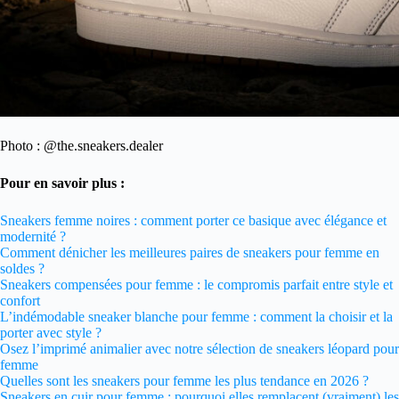
Photo : @the.sneakers.dealer
Pour en savoir plus :
Sneakers femme noires : comment porter ce basique avec élégance et
modernité ?
Comment dénicher les meilleures paires de sneakers pour femme en
soldes ?
Sneakers compensées pour femme : le compromis parfait entre style et
confort
L’indémodable sneaker blanche pour femme : comment la choisir et la
porter avec style ?
Osez l’imprimé animalier avec notre sélection de sneakers léopard pour
femme
Quelles sont les sneakers pour femme les plus tendance en 2026 ?
Sneakers en cuir pour femme : pourquoi elles remplacent (vraiment) les