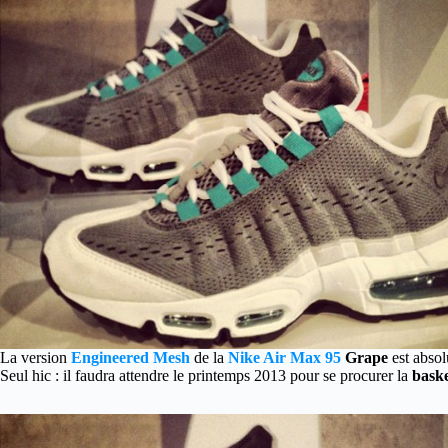
La version
Engineered Mesh
de la
Nike Air Max 95
Grape
est abso
Seul hic : il faudra attendre le printemps 2013 pour se procurer la
bask