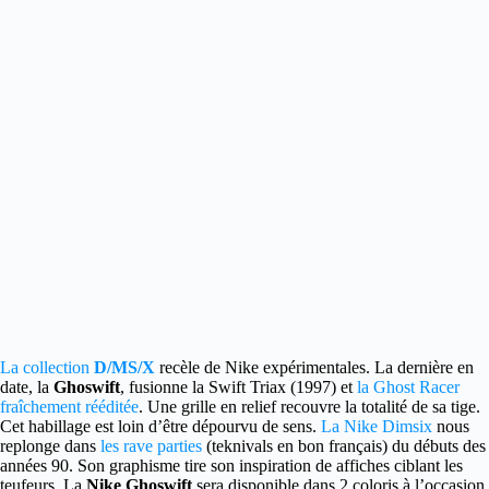
La collection
D/MS/X
recèle de Nike expérimentales.
La dernière en
date, la
Ghoswift
, fusionne la Swift Triax (1997) et
la Ghost Racer
fraîchement rééditée
. Une grille en relief recouvre la totalité de sa tige.
Cet habillage est loin d’être dépourvu de sens.
La Nike Dimsix
nous
replonge dans
les rave parties
(teknivals en bon français) du débuts des
années 90. Son graphisme tire son inspiration de affiches ciblant les
teufeurs. La
Nike Ghoswift
sera disponible dans 2 coloris à l’occasion