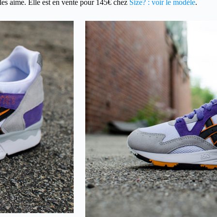
es aime. Elle est en vente pour 145€ chez
Size? : voir le modèle
.