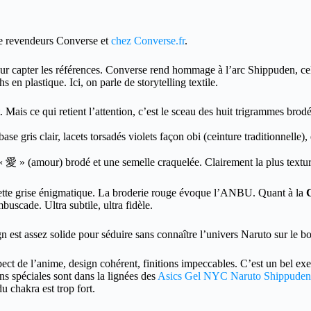
de revendeurs Converse et
chez Converse.fr
.
r capter les références. Converse rend hommage à l’arc Shippuden, cel
 en plastique. Ici, on parle de storytelling textile.
 Mais ce qui retient l’attention, c’est le sceau des huit trigrammes brod
: base gris clair, lacets torsadés violets façon obi (ceinture traditionnelle
 « 愛 » (amour) brodé et une semelle craquelée. Clairement la plus textur
alette grise énigmatique. La broderie rouge évoque l’ANBU. Quant à la
uscade. Ultra subtile, ultra fidèle.
gn est assez solide pour séduire sans connaître l’univers Naruto sur le 
pect de l’anime, design cohérent, finitions impeccables. C’est un bel ex
ns spéciales sont dans la lignées des
Asics Gel NYC Naruto Shippuden
u chakra est trop fort.