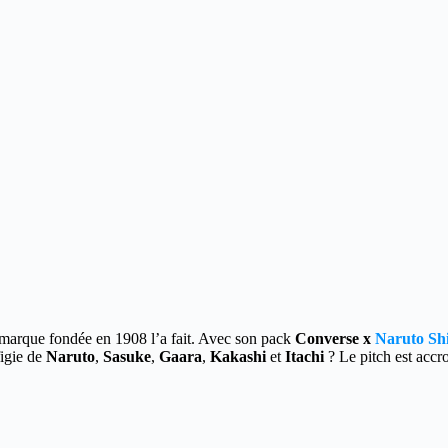
marque fondée en 1908 l’a fait. Avec son pack
Converse x
Naruto Sh
figie de
Naruto
,
Sasuke
,
Gaara
,
Kakashi
et
Itachi
? Le pitch est accr