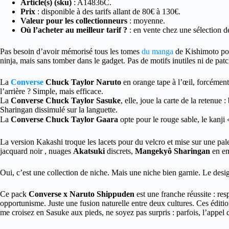
Article(s) (sku)
: A14836C.
Prix
: disponible à des tarifs allant de 80€ à 130€.
Valeur pour les collectionneurs
: moyenne.
Où l’acheter au meilleur tarif ?
: en vente chez une sélection 
Pas besoin d’avoir mémorisé tous les tomes
du manga
de Kishimoto pou
ninja, mais sans tomber dans le gadget. Pas de motifs inutiles ni de patchs
La
Converse
Chuck Taylor Naruto
en orange tape à l’œil, forcément.
l’arrière ? Simple, mais efficace.
La
Converse Chuck Taylor Sasuke
, elle, joue la carte de la retenue 
Sharingan dissimulé sur la languette.
La
Converse Chuck Taylor Gaara
opte pour le rouge sable, le kanji
La version Kakashi troque les lacets pour du velcro et mise sur une p
jacquard noir , nuages
Akatsuki
discrets,
Mangekyô Sharingan
en emb
Oui, c’est une collection de niche. Mais une niche bien garnie. Le desi
Ce pack
Converse x Naruto Shippuden
est une franche réussite : res
opportunisme. Juste une fusion naturelle entre deux cultures. Ces éditio
me croisez en Sasuke aux pieds, ne soyez pas surpris : parfois, l’appel d