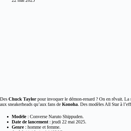
22 mai 2025
Des
Chuck Taylor
pour invoquer le démon-renard ? On en rêvait. La 
aux sneakerheads qu’aux fans de
Konoha
.
Des modèles All Star à l’ef
Modèle
: Converse Naruto Shippuden.
Date de lancement
: jeudi 22 mai 2025.
Genre
: homme et femme.