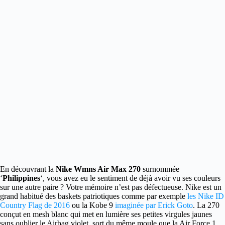
En découvrant la
Nike Wmns Air Max 270
surnommée
‘
Philippines
‘, vous avez eu le sentiment de déjà avoir vu ses couleurs
sur une autre paire ? Votre mémoire n’est pas défectueuse. Nike est un
grand habitué des baskets patriotiques comme par exemple
les Nike ID
Country Flag de 2016
ou la Kobe 9
imaginée par Erick Goto
. La 270
conçut en mesh blanc qui met en lumière ses petites virgules jaunes
sans oublier le Airbag violet, sort du même moule que la Air Force 1