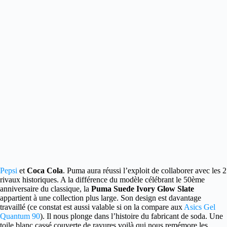
Pepsi
et
Coca Cola
. Puma aura réussi l’exploit de collaborer avec les 2
rivaux historiques. A la différence du modèle célébrant le 50ème
anniversaire du classique, la
Puma Suede Ivory Glow Slate
appartient à une collection plus large. Son design est davantage
travaillé (ce constat est aussi valable si on la compare aux
Asics Gel
Quantum 90
). Il nous plonge dans l’histoire du fabricant de soda. Une
toile blanc cassé couverte de rayures voilà qui nous remémore les