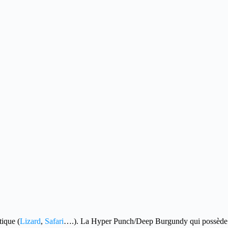
tique (
Lizard
,
Safari
….). La Hyper Punch/Deep Burgundy qui possède