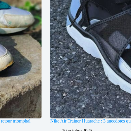
 retour triomphal
Nike Air Trainer Huarache : 3 anecdotes qu
10 octobre 2025