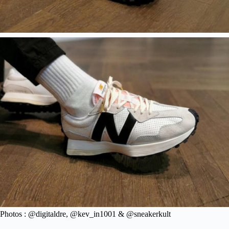
Photos : @digitaldre, @kev_in1001 & @sneakerkult