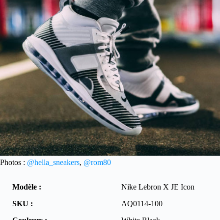
Photos :
@hella_sneakers
,
@rom80
Modèle :
Nike Lebron X JE Icon
SKU :
AQ0114-100