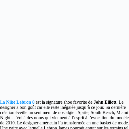
La
Nike Lebron 8
est la signature shoe favorite de
John Elliott
.
Le
designer a bon goût car elle reste inégalée jusqu’à ce jour. Sa dernière
création éveille un sentiment de nostalgie : Sprite, South Beach, Miami
Night… Voilà des noms qui viennent à l’esprit à l’évocation du modèle
de 2010. Le designer américain l’a transformée en une basket de mode.
Une paire avec laquelle Lebron James pourrait entrer sur les terrains tel