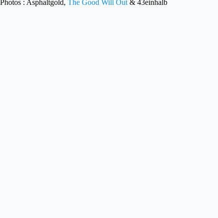
Photos : Asphaltgold,
The Good Will Out
& 43einhalb