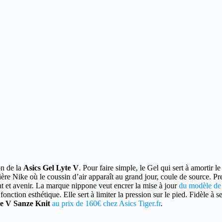
on de la
Asics Gel Lyte V
.
Pour faire simple, le Gel qui sert à amortir le
ière Nike où le coussin d’air apparaît au grand jour, coule de source
nt et avenir. La marque nippone veut encrer la mise à jour
du modèle de
nction esthétique. Elle sert à limiter la pression sur le pied. Fidèle à 
te V Sanze Knit
au prix de 160€ chez Asics Tiger.fr
.