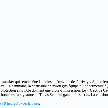
a sneaker qui semble être la moins intéressante de l’arrivage.
A première
ax 1. Néanmoins, la chaussure en nylon gris équipé d’une fermeture à gl
la protection amovible donnent une drôle d’impression. Le «
Cact.us Co
 honnêtes, la signature de Travis Scott lui garantit le succès. La colla
à 9 heures) : voir la paire
.