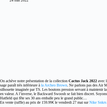
24 mai 2022
On achève notre présentation de la collection
Cactus Jack 2022
avec l
sage paraît très inférieure à
la Archeo Brown
. Ne parlons pas des Air M
silhouette imaginée par TS. Les boutons pression servant à maintenir 
en valeur. A l’inverse, le Backward Swoosh se fait bien discret. Soyons
Hatfield qui fête ses 30 ans emballe peu le grand public…
En vente (raffle) au prix de 159.99€ le vendredi 27 mai sur
Nike Snkrs (