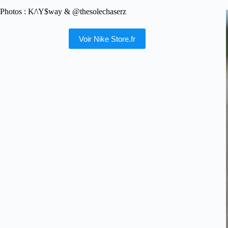
Photos : K/\Y$way & @thesolechaserz
Voir Nike Store.fr