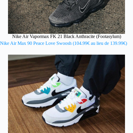
Nike Air Vapormax FK 21 Black Anthracite (Footasylum)
Nike Air Max 90 Peace Love Swoosh (104.99€ au lieu de 139.99€)