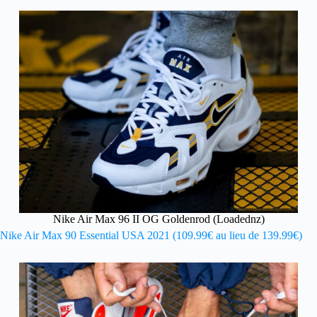
Nike Air Max 96 II OG Goldenrod (Loadednz)
Nike Air Max 90 Essential USA 2021 (109.99€ au lieu de 139.99€)