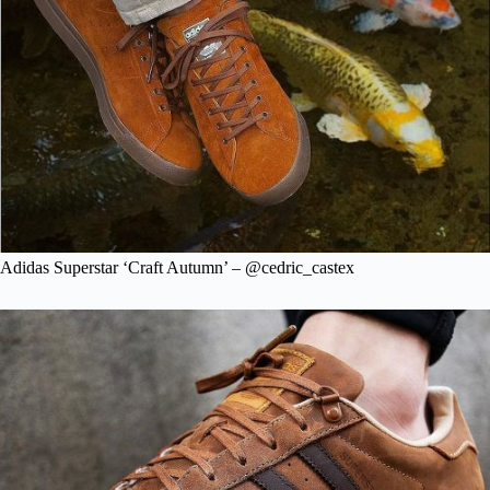
Adidas Superstar ‘Craft Autumn’ – @cedric_castex