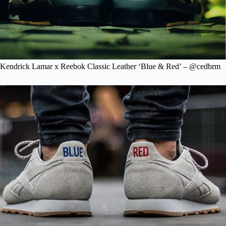
Kendrick Lamar x Reebok Classic Leather ‘Blue & Red’ – @cedbrm