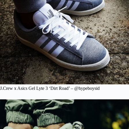
J.Crew x Asics Gel Lyte 3 ‘Dirt Road’ – @hypeboysid