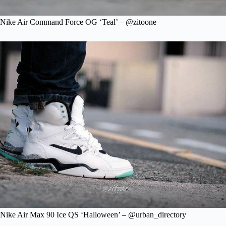
Nike Air Command Force OG ‘Teal’ – @zitoone
Nike Air Max 90 Ice QS ‘Halloween’ – @urban_directory