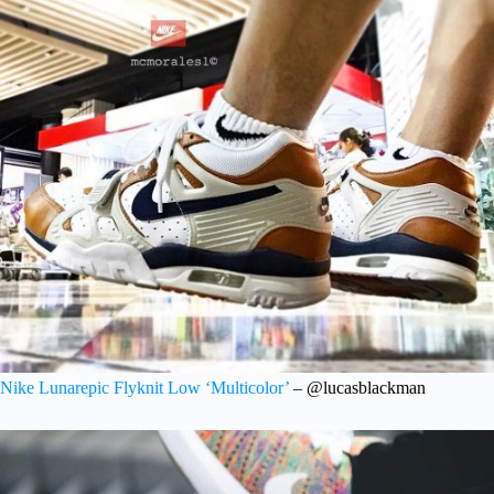
Nike Lunarepic Flyknit Low ‘Multicolor’
– @lucasblackman