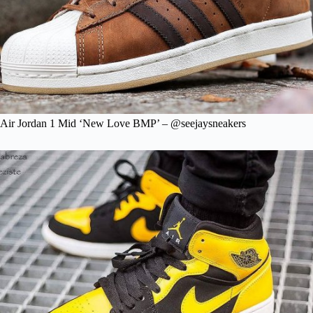
Air Jordan 1 Mid ‘New Love BMP’ – @seejaysneakers