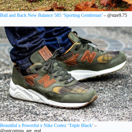
Ball and Back New Balance 585 ‘Sporting Gentleman’
– @size9.75
Beautiful x Powerful x Nike Cortez ‘Triple Black’
–
@unicornsss_are_real