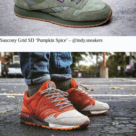
Saucony Grid SD ‘Pumpkin Spice’ – @indy.sneakers