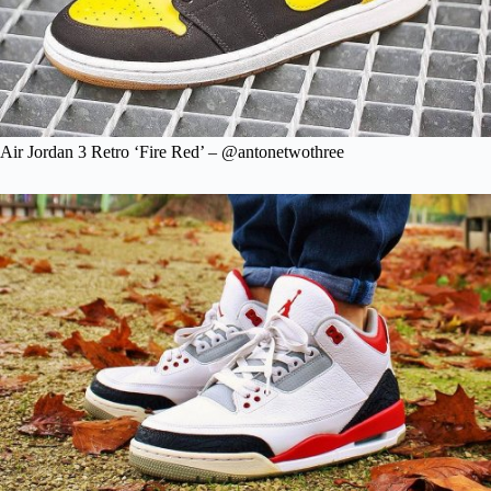
Air Jordan 3 Retro ‘Fire Red’ – @antonetwothree