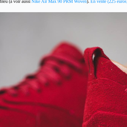
bleu (à voir aussi
Nike Air Max 90 PRM Woven
).
En vente (225 euros)