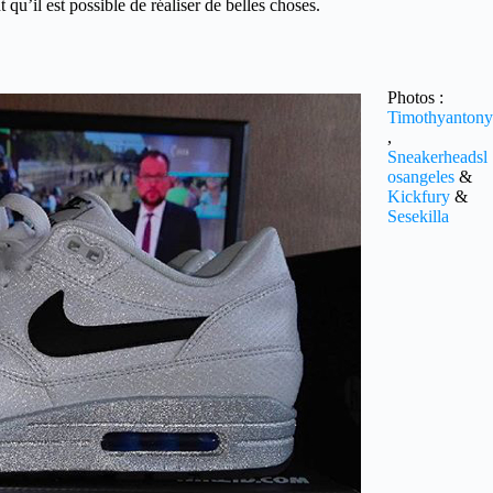
qu’il est possible de réaliser de belles choses.
Photos :
Timothyantony
,
Sneakerheadsl
osangeles
&
Kickfury
&
Sesekilla