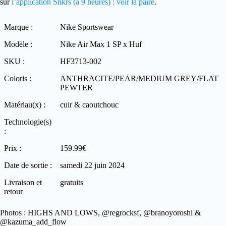
sur
l’application Snkrs (à 9 heures) : voir la paire
.
Marque :
Nike Sportswear
Modèle :
Nike Air Max 1 SP x Huf
SKU :
HF3713-002
Coloris :
ANTHRACITE/PEAR/MEDIUM GREY/FLAT
PEWTER
Matériau(x) :
cuir & caoutchouc
Technologie(s)
:
Prix :
159.99€
Date de sortie :
samedi 22 juin 2024
Livraison et
gratuits
retour
Photos : HIGHS AND LOWS, @regrocksf, @branoyoroshi &
@kazuma_add_flow