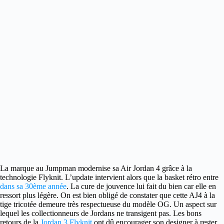
La marque au Jumpman modernise sa Air Jordan 4 grâce à la
technologie Flyknit.
L’update intervient alors que la basket rétro entre
dans sa 30ème année
. La cure de jouvence lui fait du bien car elle en
ressort plus légère. On est bien obligé de constater que cette AJ4 à la
tige tricotée demeure très respectueuse du modèle OG. Un aspect sur
lequel les collectionneurs de Jordans ne transigent pas. Les bons
retours de la
Jordan 3 Flyknit
ont dû encourager son designer à rester