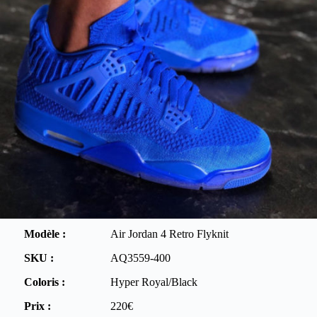
Modèle :
Air Jordan 4 Retro Flyknit
SKU :
AQ3559-400
Coloris :
Hyper Royal/Black
Prix :
220€