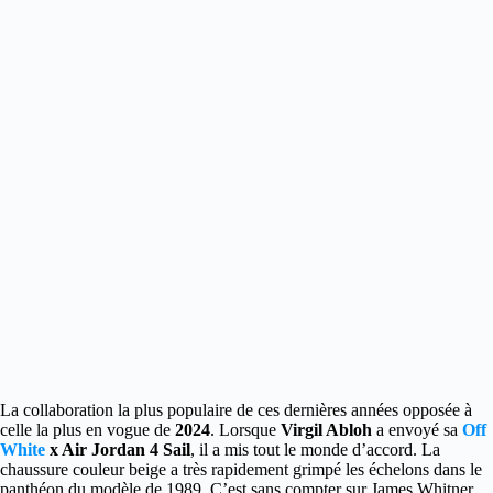
La collaboration la plus populaire de ces dernières années opposée à
celle la plus en vogue de
2024
. Lorsque
Virgil Abloh
a envoyé sa
Off
White
x Air Jordan 4 Sail
, il a mis tout le monde d’accord.
La
chaussure couleur beige a très rapidement grimpé les échelons dans le
panthéon du modèle de 1989. C’est sans compter sur James Whitner.