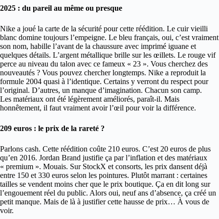
2025 : du pareil au même ou presque
Nike a joué la carte de la sécurité pour cette réédition. Le cuir vieilli
blanc domine toujours l’empeigne. Le bleu français, oui, c’est vraiment
son nom, habille l’avant de la chaussure avec imprimé iguane et
quelques détails. L’argent métallique brille sur les œillets. Le rouge vif
perce au niveau du talon avec ce fameux « 23 ». Vous cherchez des
nouveautés ? Vous pouvez chercher longtemps. Nike a reproduit la
formule 2004 quasi à l’identique. Certains y verront du respect pour
l’original. D’autres, un manque d’imagination. Chacun son camp.
Les matériaux ont été légèrement améliorés, paraît-il. Mais
honnêtement, il faut vraiment avoir l’œil pour voir la différence.
209 euros : le prix de la rareté ?
Parlons cash. Cette réédition coûte 210 euros. C’est 20 euros de plus
qu’en 2016. Jordan Brand justifie ça par l’inflation et des matériaux
« premium ». Mouais. Sur StockX et consorts, les prix dansent déjà
entre 150 et 330 euros selon les pointures. Plutôt marrant : certaines
tailles se vendent moins cher que le prix boutique. Ça en dit long sur
l’engouement réel du public. Alors oui, neuf ans d’absence, ça créé un
petit manque. Mais de là à justifier cette hausse de prix… À vous de
voir.