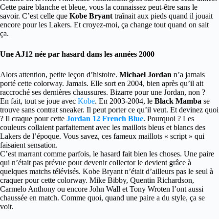
Cette paire blanche et bleue, vous la connaissez peut-être sans le
savoir. C’est celle que
Kobe Bryant
traînait aux pieds quand il jouait
encore pour les Lakers. Et croyez-moi, ça change tout quand on sait
ça.
Une AJ12 née par hasard dans les années 2000
Alors attention, petite leçon d’histoire.
Michael Jordan
n’a jamais
porté cette colorway. Jamais. Elle sort en 2004, bien après qu’il ait
raccroché ses dernières chaussures. Bizarre pour une Jordan, non ?
En fait, tout se joue avec
Kobe
. En 2003-2004, le
Black Mamba
se
trouve sans contrat sneaker. Il peut porter ce qu’il veut. Et devinez quoi
? Il craque pour cette
Jordan 12 French Blue
. Pourquoi ? Les
couleurs collaient parfaitement avec les maillots bleus et blancs des
Lakers de l’époque. Vous savez, ces fameux maillots « script » qui
faisaient sensation.
C’est marrant comme parfois, le hasard fait bien les choses. Une paire
qui n’était pas prévue pour devenir collector le devient grâce à
quelques matchs télévisés. Kobe Bryant n’était d’ailleurs pas le seul à
craquer pour cette colorway. Mike Bibby, Quentin Richardson,
Carmelo Anthony ou encore John Wall et Tony Wroten l’ont aussi
chaussée en match. Comme quoi, quand une paire a du style, ça se
voit.