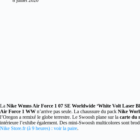
8 juillet 2020
La
Nike Wmns Air Force 1 07 SE Worldwide ‘White Volt Laser Bl
Air Force 1 WW
n’arrive pas seule. La chaussure du pack
Nike Worl
l’Oregon a remixé le globe terrestre. Le Swoosh plane sur la
carte du
intérieure l’exhibe également. Des mini-Swoosh multicolores sont brodés 
Nike Store.fr (à 9 heures) : voir la paire
.