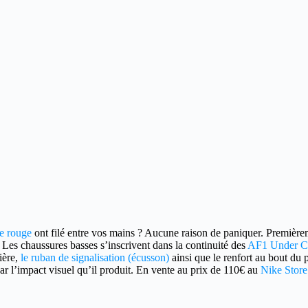
le rouge
ont filé entre vos mains ?
Aucune raison de paniquer. Premièreme
 Les chaussures basses s’inscrivent dans la continuité des
AF1 Under Co
ière,
le ruban de signalisation (écusson)
ainsi que le renfort au bout du 
ar l’impact visuel qu’il produit. En vente au prix de 110€ au
Nike Store.