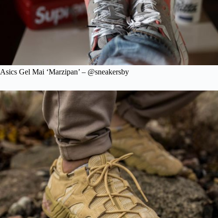
Asics Gel Mai ‘Marzipan’ – @sneakersby