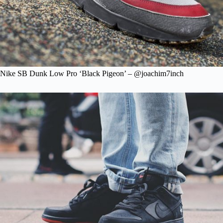
Nike SB Dunk Low Pro ‘Black Pigeon’ – @joachim7inch