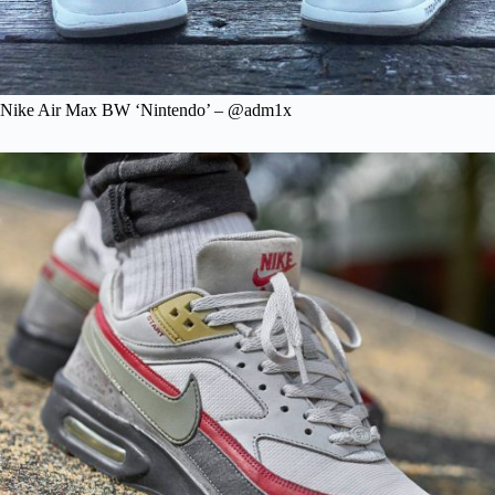
Nike Air Max BW ‘Nintendo’ – @adm1x