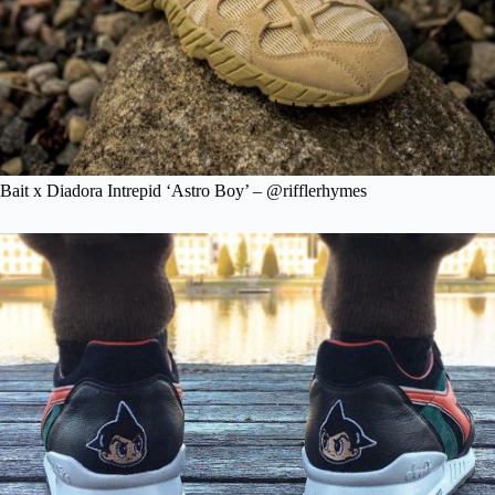
Bait x Diadora Intrepid ‘Astro Boy’ – @rifflerhymes