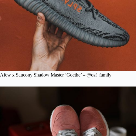
Afew x Saucony Shadow Master ‘Goethe’ – @osf_family