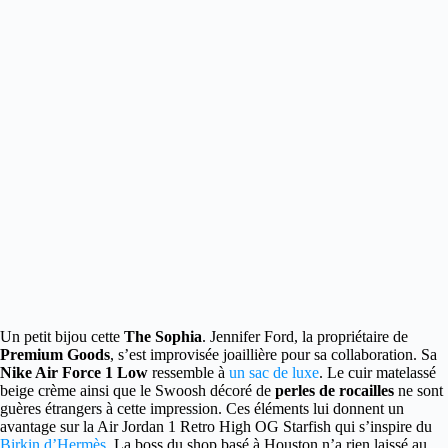
Un petit bijou cette
The Sophia
. Jennifer Ford, la propriétaire de
Premium Goods
, s’est improvisée joaillière pour sa collaboration.
Sa
Nike Air Force 1 Low
ressemble à
un sac de luxe
. Le cuir matelassé
beige crème ainsi que le Swoosh décoré de
perles de rocailles
ne sont
guères étrangers à cette impression. Ces éléments lui donnent un
avantage sur la Air Jordan 1 Retro High OG Starfish qui s’inspire du
Birkin d’Hermès
. La boss du shop basé à Houston n’a rien laissé au