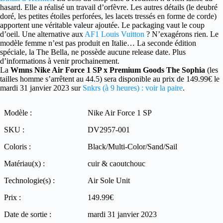
hasard. Elle a réalisé un travail d’orfèvre. Les autres détails (le deubré
doré, les petites étoiles perforées, les lacets tressés en forme de corde)
apportent une véritable valeur ajoutée. Le packaging vaut le coup
d’oeil. Une alternative aux
AF1 Louis Vuitton
? N’exagérons rien. Le
modèle femme n’est pas produit en Italie… La seconde édition
spéciale, la The Bella, ne possède aucune release date. Plus
d’informations à venir prochainement.
La
Wmns Nike Air Force 1 SP x Premium Goods The Sophia
(les
tailles homme s’arrêtent au 44.5) sera disponible au prix de 149.99€ le
mardi 31 janvier 2023 sur
Snkrs (à 9 heures) : voir la paire
.
Modèle :
Nike Air Force 1 SP
SKU :
DV2957-001
Coloris :
Black/Multi-Color/Sand/Sail
Matériau(x) :
cuir & caoutchouc
Technologie(s) :
Air Sole Unit
Prix :
149.99€
Date de sortie :
mardi 31 janvier 2023