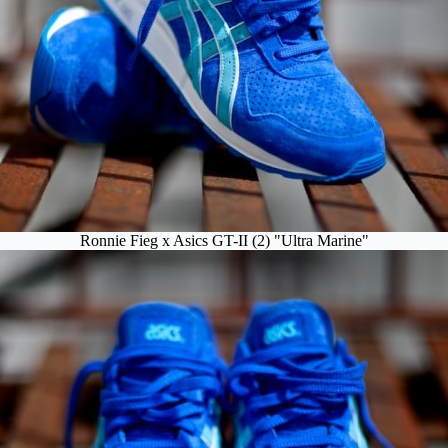
Ronnie Fieg x Asics GT-II (2) "Ultra Marine"