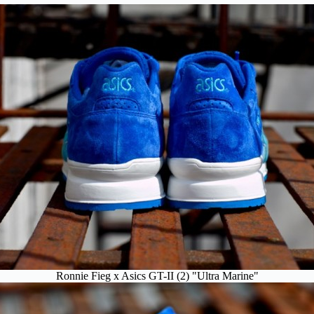
Ronnie Fieg x Asics GT-II (2) "Ultra Marine"