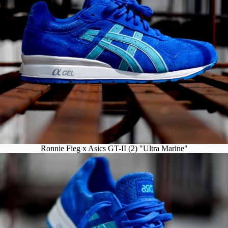
Ronnie Fieg x Asics GT-II (2) "Ultra Marine"