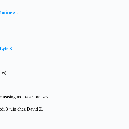
Marine »
:
 Lyte 3
ars)
de teasing moins scabreuses….
edi 3 juin chez David Z.